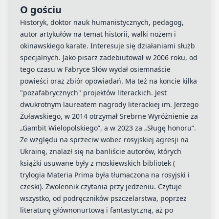
O gościu
Historyk, doktor nauk humanistycznych, pedagog,
autor artykułów na temat historii, walki nożem i
okinawskiego karate. Interesuje się działaniami służb
specjalnych. Jako pisarz zadebiutował w 2006 roku, od
tego czasu w Fabryce Słów wydał osiemnaście
powieści oraz zbiór opowiadań. Ma też na koncie kilka
"pozafabrycznych" projektów literackich. Jest
dwukrotnym laureatem nagrody literackiej im. Jerzego
Żuławskiego, w 2014 otrzymał Srebrne Wyróżnienie za
„Gambit Wielopolskiego”, a w 2023 za „Sługę honoru”.
Ze względu na sprzeciw wobec rosyjskiej agresji na
Ukrainę, znalazł się na banliście autorów, których
książki usuwane były z moskiewskich bibliotek (
trylogia Materia Prima była tłumaczona na rosyjski i
czeski). Zwolennik czytania przy jedzeniu. Czytuje
wszystko, od podręczników pszczelarstwa, poprzez
literaturę głównonurtową i fantastyczną, aż po