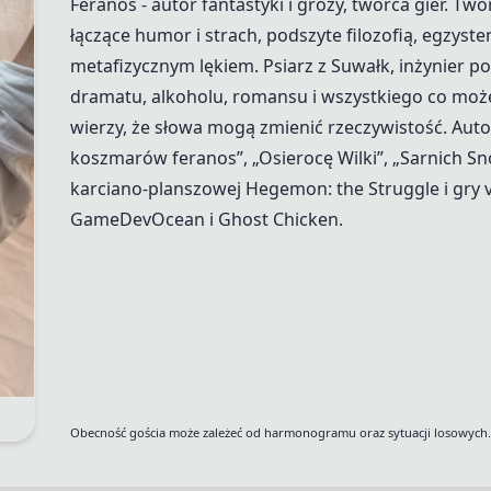
Feranos - autor fantastyki i grozy, twórca gier. T
łączące humor i strach, podszyte filozofią, egzyst
metafizycznym lękiem. Psiarz z Suwałk, inżynier p
dramatu, alkoholu, romansu i wszystkiego co może
wierzy, że słowa mogą zmienić rzeczywistość. Autor
koszmarów feranos”, „Osierocę Wilki”, „Sarnich Sn
karciano-planszowej Hegemon: the Struggle i gry 
GameDevOcean i Ghost Chicken.
Obecność gościa może zależeć od harmonogramu oraz sytuacji losowych