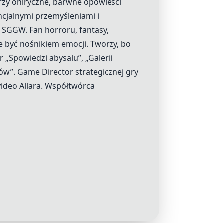
worzy oniryczne, barwne opowieści
encjalnymi przemyśleniami i
o SGGW. Fan horroru, fantasy,
 być nośnikiem emocji. Tworzy, bo
 „Spowiedzi abysalu”, „Galerii
ów”. Game Director strategicznej gry
video Allara. Współtwórca
.