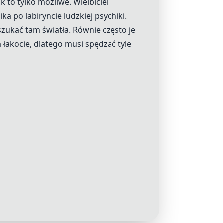
ak to tylko możliwe. Wielbiciel
a po labiryncie ludzkiej psychiki.
zukać tam światła. Równie często je
łakocie, dlatego musi spędzać tyle
.