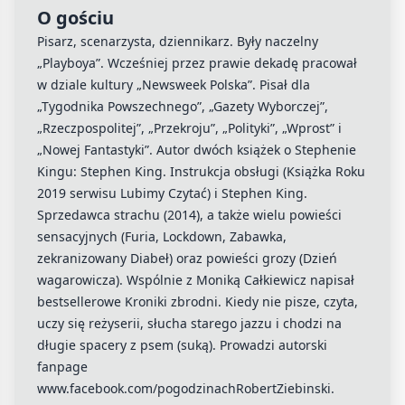
O gościu
Pisarz, scenarzysta, dziennikarz. Były naczelny
„Playboya”. Wcześniej przez prawie dekadę pracował
w dziale kultury „Newsweek Polska”. Pisał dla
„Tygodnika Powszechnego”, „Gazety Wyborczej”,
„Rzeczpospolitej”, „Przekroju”, „Polityki”, „Wprost” i
„Nowej Fantastyki”. Autor dwóch książek o Stephenie
Kingu: Stephen King. Instrukcja obsługi (Książka Roku
2019 serwisu Lubimy Czytać) i Stephen King.
Sprzedawca strachu (2014), a także wielu powieści
sensacyjnych (Furia, Lockdown, Zabawka,
zekranizowany Diabeł) oraz powieści grozy (Dzień
wagarowicza). Wspólnie z Moniką Całkiewicz napisał
bestsellerowe Kroniki zbrodni. Kiedy nie pisze, czyta,
uczy się reżyserii, słucha starego jazzu i chodzi na
długie spacery z psem (suką). Prowadzi autorski
fanpage
www.facebook.com/pogodzinachRobertZiebinski.